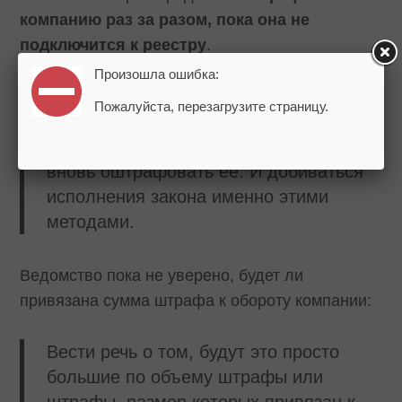
компанию раз за разом, пока она не
подключится к реестру
.
Произошла ошибка:
Мы намерены в случае несоблюдения
Пожалуйста, перезагрузите страницу.
в дальнейшем закона компанией
Google повторить эту процедуру и
вновь оштрафовать ее. И добиваться
исполнения закона именно этими
методами.
Ведомство пока не уверено, будет ли
привязана сумма штрафа к обороту компании:
Вести речь о том, будут это просто
большие по объему штрафы или
штрафы, размер которых привязан к