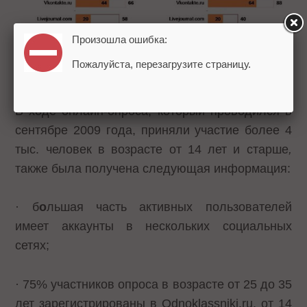
Произошла ошибка:
Пожалуйста, перезагрузите страницу.
В ходе онлайн-опроса, который проводился в
сентябре 2009 года, приняли участие более 4
тыс. человек в возрасте от 14 лет и старше
,
также была получена следующая информация:
· б
о
льшая часть активных пользователей
имеет аккаунты в нескольких социальных
сетях;
· 75% участников опроса в возрасте от 25 до 35
лет зарегистрированы в Odnoklassniki.ru, от 14