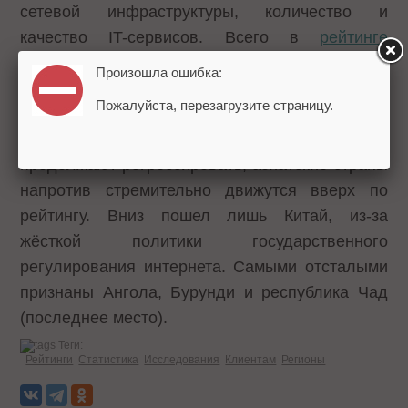
сетевой инфраструктуры, количество и
качество IT-сервисов. Всего в
рейтинге
оказались 122 страны. Первая десятка состоит
Произошла ошибка:
из европейских стран, за исключением
Пожалуйста, перезагрузите страницу.
Сингапура на 5 месте, США заняли лишь 9
место, и, по мнению составителей рейтинга,
продолжают регрессировать, азиатские страны
напротив стремительно движутся вверх по
рейтингу. Вниз пошел лишь Китай, из-за
жёсткой политики государственного
регулирования интернета. Самыми отсталыми
признаны Ангола, Бурунди и республика Чад
(последнее место).
Теги:
Рейтинги
Статистика
Исследования
Клиентам
Регионы