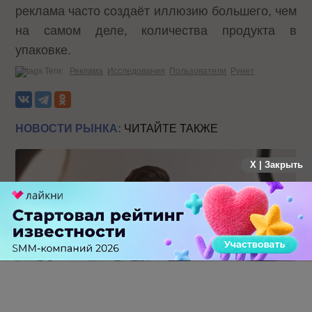
реклама часто создаёт иллюзию большего, чем
на самом деле, количества продукта в
упаковке.
Теги:
Реклама
Исследования
Пользователи
Рунет
НОВОСТИ РЫНКА:
ЧИТАЙТЕ ТАКЖЕ
X | Закрыть
Российский рынок инфлюенс-маркетинга вошел в фазу