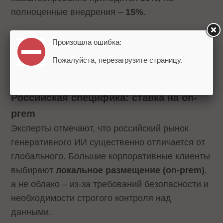
полноценные внедрения –
15%
.
Блок бюджетов выглядит так:
типичные
Произошла ошибка:
пилоты стоят 5–15 млн руб.
, не включая
Пожалуйста, перезагрузите страницу.
расходы на IT-инфраструктуру.
Российская специфика: ставка на on-
prem
Эксперты отмечают, что российский рынок
генеративного ИИ существенно отличается от
глобального. Большие корпоративные клиенты
выбирают
локальное размещение (on-prem)
,
а не облако – из-за требований безопасности и
необходимости строгого контроля над
данными.