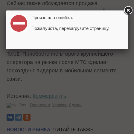
Сейчас также обсуждается продажа
«Вымпелкома» холдингом Veon российскому
Произошла ошибка:
топ-менеджменту. Среди претендентов на
покупку называются «Газпром» и Сбербанк.
Пожалуйста, перезагрузите страницу.
Напомним, «Ростелеком» владеет 100% акций
Tele2. Приобретение второго крупнейшего
оператора на рынке после МТС сделает
госхолдинг лидером в мобильном сегменте
связи.
Источник:
Коммерсантъ
Теги:
Ростелеком
Мегафон
Сделки
НОВОСТИ РЫНКА:
ЧИТАЙТЕ ТАКЖЕ