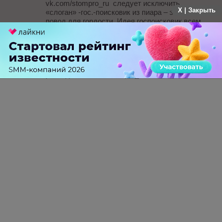
vk.com/stompro_ru следует исключить
X | Закрыть
«слоган» -гос.-поисковик из пиара – это не
повод для гордости. Идея госпоисковик всем
понятна и гос. база исчерпана для развития в
коммерческом направлении. Есть концепции
развития с прогрессирующей
коммерциализацией ; и Решение лежит на
поверхности не требующее дополнительных
расходов. vk.com/stompro_ru
-
0
+
Ответить
ПЕРЕЙТИ НА ПОЛНУЮ ВЕРСИЮ