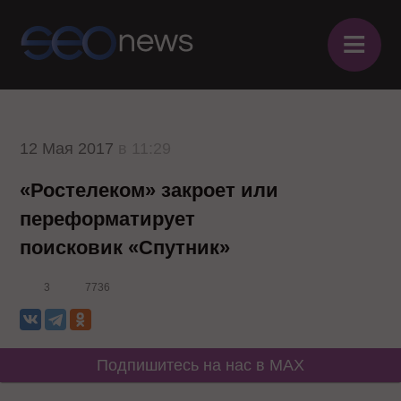
≡
12 Мая 2017
в 11:29
«Ростелеком» закроет или
переформатирует
поисковик «Спутник»
3
7736
Подпишитесь на нас в MAX