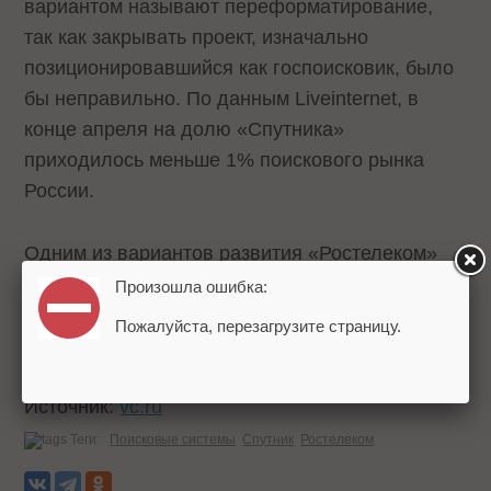
вариантом называют переформатирование,
так как закрывать проект, изначально
позиционировавшийся как госпоисковик, было
бы неправильно. По данным Liveinternet, в
конце апреля на долю «Спутника»
приходилось меньше 1% поискового рынка
России.
Одним из вариантов развития «Ростелеком»
называет переориентирование «Спутника» на
Произошла ошибка:
задачи, связанные с расчётом «больших
Пожалуйста, перезагрузите страницу.
данных».
Источник:
vc.ru
Теги:
Поисковые системы
Спутник
Ростелеком