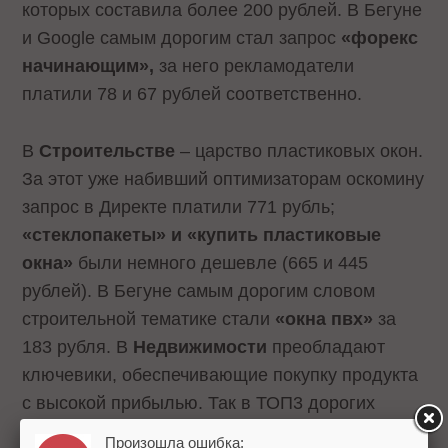
которых составила более 200 рублей. В Бегуне
и Google самым дорогим стал запрос
«форекс
начинающим»,
за него рекламодатели
платили 78 и 67 рублей соответственно.
В
Строительстве
– царство пластиковых окон.
За этот уже набивший оптимизаторам оскомину
запрос в Директе платили 771 рубль;
«стеклопакеты» и «купить пластиковые
окна»
были немного дешевле (665 и 445
рублей). В Бегуне самым дорогим словом
строительной тематике стали
«окна пвх»
за
183 рубля. В
Недвижимости
преобладают
ключевики, обеспечивающие покупку продукта
с высокой прибылью. Так в ТОП3 дорогих
запросов во всех трех системах контекстной
Произошла ошибка: