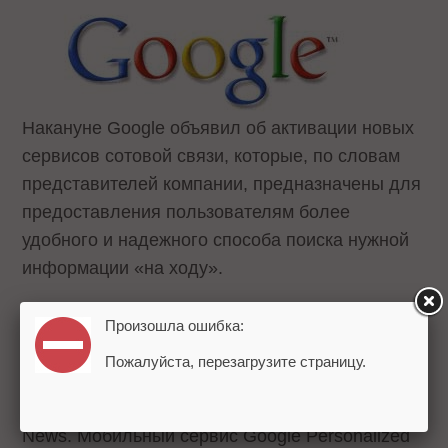
Накануне Google объявил об активации новых
сервисов сотовой связи, которые, по словам
представителей компании, предназначены для
предоставления пользователям более
удобного и надежного способа поиска нужной
информации «на ходу».
Благодаря предложенным Google мобильным
Произошла ошибка:
услугам, пользователь без труда сможет прямо
Пожалуйста, перезагрузите страницу.
со своего телефона поддерживать Gmail связь
и следить за последними новостями с Google
News. Мобильный сервис Google Personalized