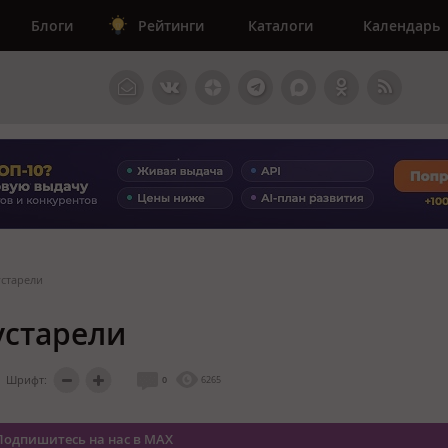
Блоги
Рейтинги
Каталоги
Календарь
устарели
устарели
Шрифт:
0
6265
Подпишитесь на нас в MAX