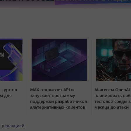
 курс по
MAX открывает API и
AI-агенты OpenAI
м для
запускает программу
планировать поб
поддержки разработчиков
тестовой среды з
альтернативных клиентов
месяца до атаки
с
редакцией
.