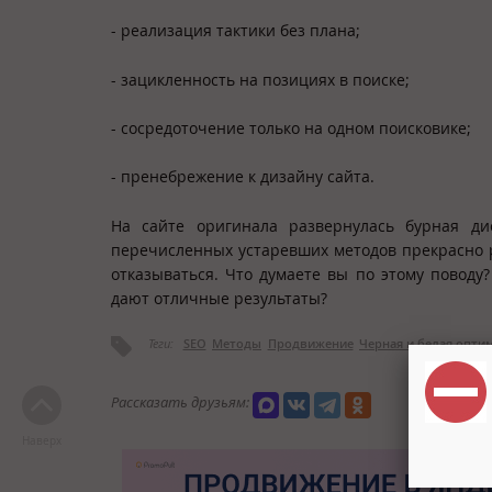
- реализация тактики без плана;
- зацикленность на позициях в поиске;
- сосредоточение только на одном поисковике;
- пренебрежение к дизайну сайта.
На сайте оригинала развернулась бурная ди
перечисленных устаревших методов прекрасно р
отказываться. Что думаете вы по этому поводу
дают отличные результаты?
Теги:
SEO
Методы
Продвижение
Черная и белая опти
Рассказать друзьям:
Наверх