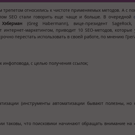
ым трепетом относились к чистоте применяемых методов. А с п
лом SEO стали говорить еще чаще и больше. В очередной
 Хэберман
(Greg Habermann), вице-президент SageRock, 
 интернет-маркетингом, приводит 10 SEO-методов, которые 
срочно перестать использовать в своей работе, по мнению Грег
х инфоповода, с целью получения ссылок;
атизации (инструменты автоматизации бывают полезны, но 
ции таковы, что поисковики начинают обращать внимание на 