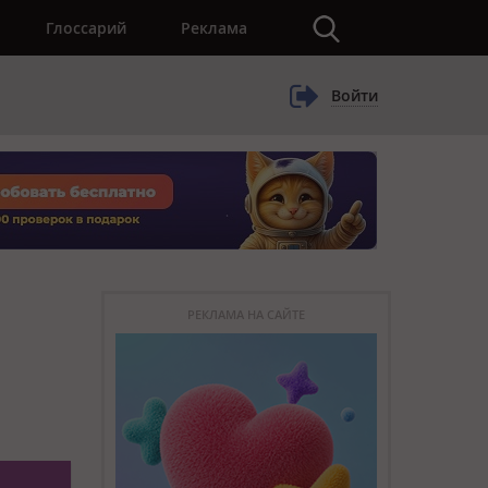
×
Глоссарий
Реклама
Войти
РЕКЛАМА НА САЙТЕ