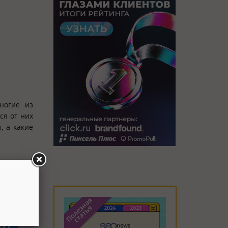
ногие из
ся от них
, а какие