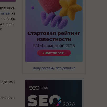
оявлением
статье
на
человек,
устарели.
а:
Хочу рекламу. Что делать?
надо ими
«лайки» и