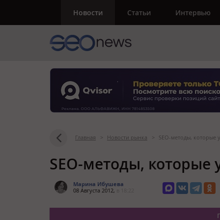
Новости
Статьи
Интервью
Главная
>
Новости рынка
>
SEO-методы, которые 
SEO-методы, которые 
Марина Ибушева
08 Августа 2012,
в 18:22