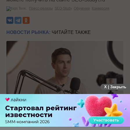
Теги:
Пресс-релизы
SEO-Study
Обучение
Конверсия
НОВОСТИ РЫНКА:
ЧИТАЙТЕ ТАКЖЕ
X | Закрыть
Российский рынок инфлюенс-маркетинга вошел в фазу
стагнации после нескольких лет роста