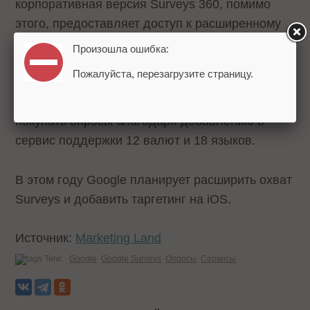
корпоративная версия Surveys 360, помимо
этого, предоставляет доступ к расширенному
таргетингу, отчетности и функциям шеринга.
Произошла ошибка:
Пожалуйста, перезагрузите страницу.
Google также сообщил, что теперь
пользователи более чем из 70 стран могут
покупать опросы благодаря добавлению в
сервис поддержки 12 валют и 18 языков.
В этом году Google планирует расширить охват
Surveys и добавить таргетинг на iOS.
Источник:
Marketing Land
Теги:
Google
Google Surveys
Опросы
Сервисы