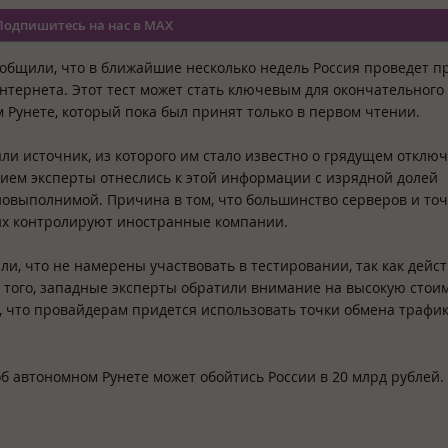
Подпишитесь на нас в MAX
ообщили, что в ближайшие несколько недель Россия проведет п
нтернета. Этот тест может стать ключевым для окончательного
 Рунете, который пока был принят только в первом чтении.
ыли источник, из которого им стало известно о грядущем отклю
нием эксперты отнеслись к этой информации с изрядной долей
дновыполнимой. Причина в том, что большинство серверов и точ
 их контролируют иностранные компании.
и, что не намерены участвовать в тестировании, так как дей
е того, западные эксперты обратили внимание на высокую стои
, что провайдерам придется использовать точки обмена трафик
б автономном Рунете может обойтись России в 20 млрд рублей.