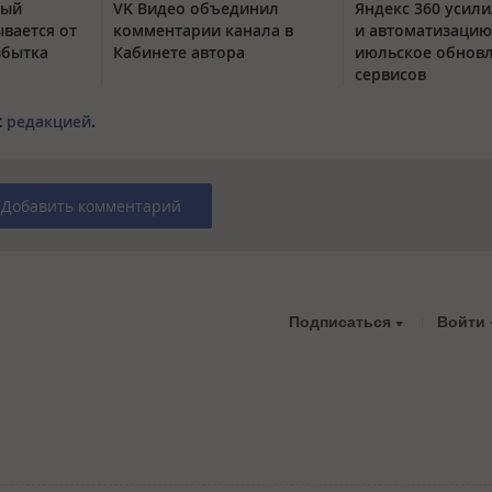
тый
VK Видео объединил
Яндекс 360 усили
вается от
комментарии канала в
и автоматизацию
збытка
Кабинете автора
июльское обнов
сервисов
с
редакцией
.
Добавить комментарий
Подписаться
Войти