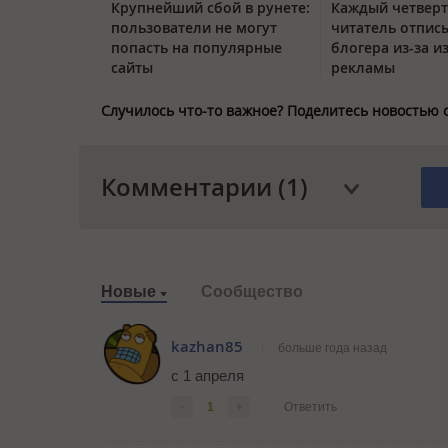
Крупнейший сбой в рунете:
Каждый четвер
пользователи не могут
читатель отписы
попасть на популярные
блогера из-за и
сайты
рекламы
Случилось что-то важное? Поделитесь новостью 
Комментарии (1)
Новые
Сообщество
kazhan85
больше года назад
с 1 апреля
-
1
+
Ответить