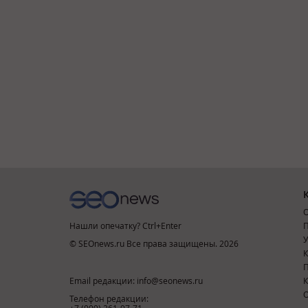
О
Нашли опечатку? Ctrl+Enter
П
У
© SEOnews.ru Все права защищены. 2026
К
Email редакции: info@seonews.ru
К
О
Телефон редакции:
+7 (909) 261-97-71