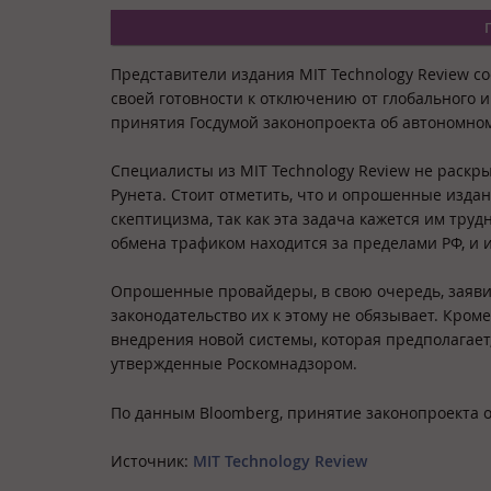
Представители издания MIT Technology Review с
своей готовности к отключению от глобального и
принятия Госдумой законопроекта об автономном
Специалисты из MIT Technology Review не раскр
Рунета. Стоит отметить, что и опрошенные изда
скептицизма, так как эта задача кажется им тру
обмена трафиком находится за пределами РФ, и
Опрошенные провайдеры, в свою очередь, заявил
законодательство их к этому не обязывает. Кром
внедрения новой системы, которая предполагает
утвержденные Роскомнадзором.
По данным Bloomberg, принятие законопроекта о
Источник:
MIT Technology Review