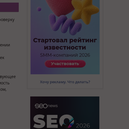
роверку
чении
ек
ствующее
Хочу рекламу. Что делать?
мость
ом,