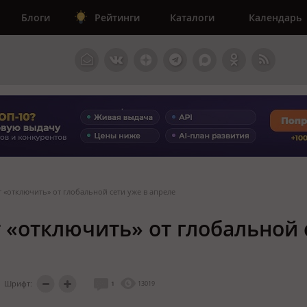
Блоги
Рейтинги
Каталоги
Календарь
 «отключить» от глобальной сети уже в апреле
 «отключить» от глобальной 
Шрифт:
1
13019