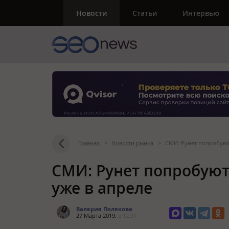
Новости
Статьи
Интервью
Главная
>
Новости рынка
>
СМИ: Рунет попробуют
СМИ: Рунет попробуют
уже в апреле
Валерия Полякова
27 Марта 2019,
в 12:31