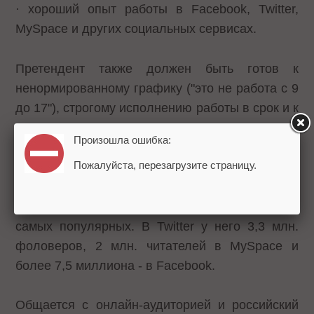
· хороший опыт работы в Facebook, Twitter,
MySpace и других социальных сервисах.
Претендент также должен быть готов к
ненормированному графику ("это не работа с 9
до 17"), строгому исполнению работы в срок и к
переезду в Вашингтон. О зарплате, как
Произошла ошибка:
следовало ожидать, ничего не говорится.
Пожалуйста, перезагрузите страницу.
Заявку можно оставить
здесь
.
Аккаунты Барака Обамы являются одними из
самых популярных. В Twitter у него 3,3 млн.
фоловеров, 2 млн. читателей в MySpace и
более 7,5 миллиона - в Facebook.
Общается с онлайн-аудиторией и российский