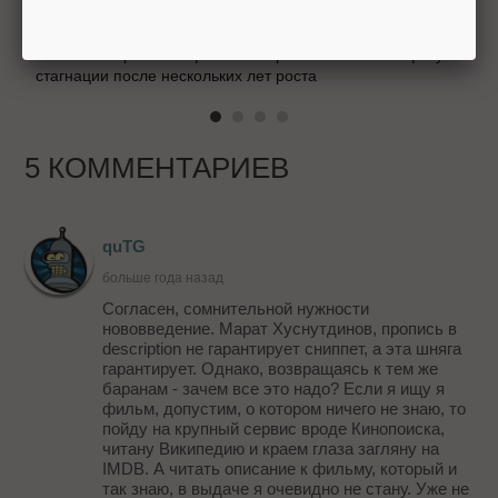
Российский рынок инфлюенс-маркетинга вошел в фазу
стагнации после нескольких лет роста
5 КОММЕНТАРИЕВ
quTG
больше года назад
Согласен, сомнительной нужности
нововведение. Марат Хуснутдинов, пропись в
description не гарантирует сниппет, а эта шняга
гарантирует. Однако, возвращаясь к тем же
баранам - зачем все это надо? Если я ищу я
фильм, допустим, о котором ничего не знаю, то
пойду на крупный сервис вроде Кинопоиска,
читану Википедию и краем глаза загляну на
IMDB. А читать описание к фильму, который и
так знаю, в выдаче я очевидно не стану. Уже не