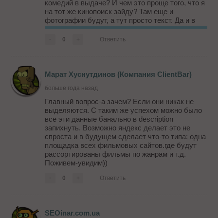
комедий в выдаче? И чем это проще того, что я
на тот же кинопоиск зайду? Там еще и
фотографии будут, а тут просто текст. Да и в
выдаче получается будет фигурировать один
фильм с описанием, а на сайте может их
-
0
+
Ответить
более...
Марат Хуснутдинов (Компания ClientBar)
больше года назад
Главный вопрос-а зачем? Если они никак не
выделяются. С таким же успехом можно было
все эти данные банально в description
запихнуть. Возможно яндекс делает это не
спроста и в будущем сделает что-то типа: одна
площадка всех фильмовых сайтов.где будут
рассортированы фильмы по жанрам и т.д.
Поживем-увидим))
-
0
+
Ответить
SEOinar.com.ua