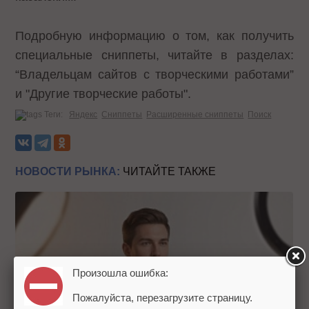
Подробную информацию о том, как получить
специальные сниппеты, читайте в разделах:
“Владельцам сайтов с творческими работами”
и
"Другие творческие работы"
.
Теги:
Яндекс
Сниппеты
Расширенные сниппеты
Поиск
НОВОСТИ РЫНКА:
ЧИТАЙТЕ ТАКЖЕ
Произошла ошибка:
Пожалуйста, перезагрузите страницу.