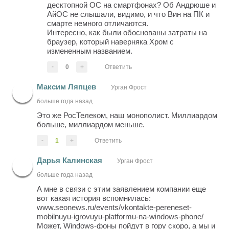
десктопной ОС на смартфонах? Об Андрюше и
АйОС не слышали, видимо, и что Вин на ПК и
смарте немного отличаются.
Интересно, как были обоснованы затраты на
браузер, который наверняка Хром с
измененным названием.
-
0
+
Ответить
Максим Ляпцев
Урган Фрост
больше года назад
Это же РосТелеком, наш монополист. Миллиардом
больше, миллиардом меньше.
-
1
+
Ответить
Дарья Калинская
Урган Фрост
больше года назад
А мне в связи с этим заявлением компании еще
вот какая история вспомнилась:
www.seonews.ru/events/vkontakte-pereneset-
mobilnuyu-igrovuyu-platformu-na-windows-phone/
Может, Windows-фоны пойдут в гору скоро, а мы и