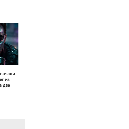
 начали
ег из
а два