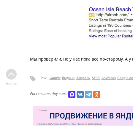
Мы проверили, но у нас пока все по-старому. А у 
Теги:
Google
Выдача
Запросы
SERP
AdWords
Google A
Наверх
Рассказать друзьям: