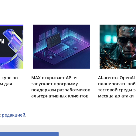
 курс по
MAX открывает API и
AI-агенты OpenAI
м для
запускает программу
планировать поб
поддержки разработчиков
тестовой среды з
альтернативных клиентов
месяца до атаки
с
редакцией
.