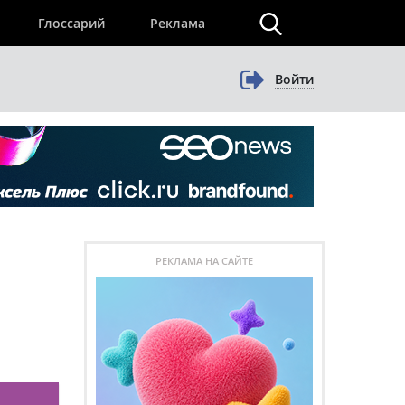
×
Глоссарий
Реклама
Войти
РЕКЛАМА НА САЙТЕ