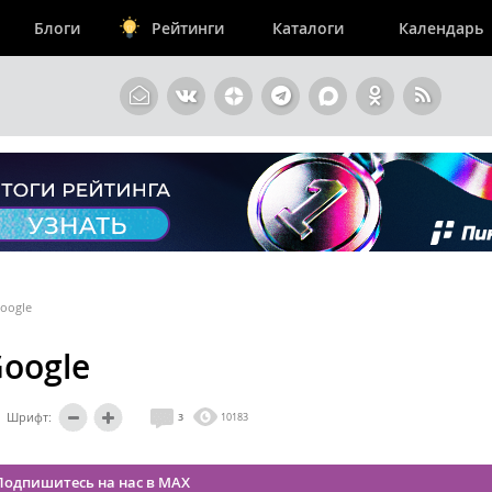
Блоги
Рейтинги
Каталоги
Календарь
Google
Google
Шрифт:
3
10183
Подпишитесь на нас в MAX