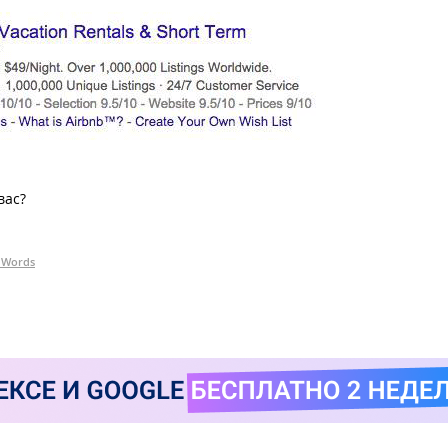
вас?
dWords