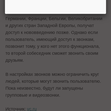
Пользователи, проживающие за пределами
Германии, Франции, Бельгии, Великобритании
и других стран Западной Европы, получат
доступ к нововведению позже. Однако если
пользователь, имеющий доступ к звонкам,
позвонит тому, у кого нет этого функционала,
то второй собеседник сможет звонить своим
друзьям.
В настройках звонков можно ограничить круг
людей, которые могут звонить пользователю.
Пока неизвестно, будут ли запущены
групповые и видеозвонки.
Источник:
vc.ru