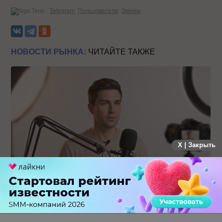
Теги:
Telegram
Пользователи
Звонки
НОВОСТИ РЫНКА:
ЧИТАЙТЕ ТАКЖЕ
X | Закрыть
Российский рынок инфлюенс-маркетинга вошел в фазу
стагнации после нескольких лет роста