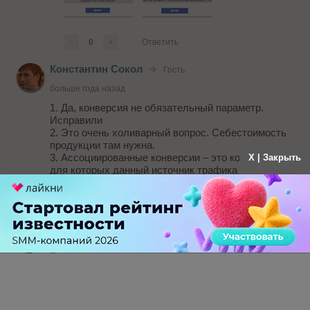
-
0
+
Ответить
Константин Сокол
Гость
больше года назад
1. Да, конверсия не обязательный параметр.
Исправили
2. Это очень холиварный вопрос. Себестоимость
продукции там нужна.
3. Ассоциированные конверсии – это конверсии,
X | Закрыть
для которых данный источник трафика
присутствовал в цепочке переходов, но не был в
ней последним.
Вы так ответили?
-
0
+
Ответить
Гость
Константин Сокол
больше года назад
1. ок
2. ок, по ходу всем нужен холивар)