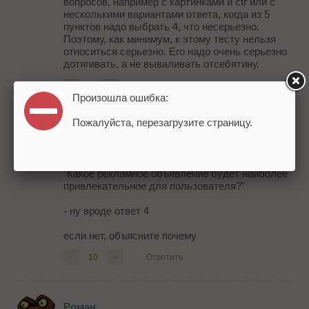
вопросов, например с картинками и ctr или с
несколькими вариантами ответа, когда из 5
пунктов надо выбрать 4, что несерьезно.
Поэтому, как минимум, к этому тесту нельзя
относиться серьезно. Его надо очень серьезно
дотягивать, а не вываливать отсебятину.
-
1
+
Ответить
Произошла ошибка:
Пожалуйста, перезагрузите страницу.
Сергей Кременецкий
больше года назад
"Какое рекламное объявление будет наиболее
привлекательное для пользователя?"
- ну вроде ответ 4
если нет, объясните почему
-
10
+
Ответить
Роман