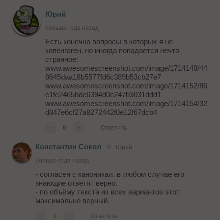
Юрий
больше года назад
Есть конечно вопросы в которых я не
копенгаген, но иногда попадается нечто
странное:
www.awesomescreenshot.com/image/1714148/44
8645daa18b5577fd6c389b53cb27e7
www.awesomescreenshot.com/image/1714152/86
e1fe2465bde6394d0e247b3031ddd1
www.awesomescreenshot.com/image/1714154/32
d847e6cf27a8272442f0e12f67dcb4
-
0
+
Ответить
Константин Сокол
Юрий
больше года назад
- согласен с каноникал. в любом случае его
знающие ответят верно.
- по объёму текста из всех вариантов этот
максимально верный.
-
1
+
Ответить