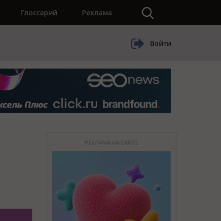
×
Глоссарий
Реклама
Войти
РЕКЛАМА НА САЙТЕ