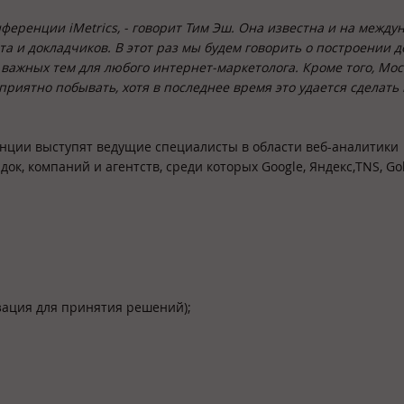
нференции iMetrics, - говорит Тим Эш. Она известна и на межд
та и докладчиков. В этот раз мы будем говорить о построении 
х важных тем для любого интернет-маркетолога. Кроме того, Мос
приятно побывать, хотя в последнее время это удается сделать
нции выступят ведущие специалисты в области веб-аналитики
к, компаний и агентств, среди которых Google, Яндекс,TNS, G
зация для принятия решений);