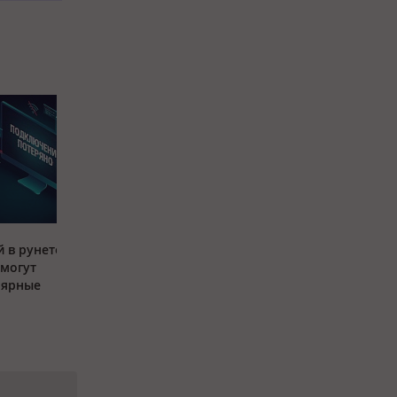
 в рунете:
 могут
лярные