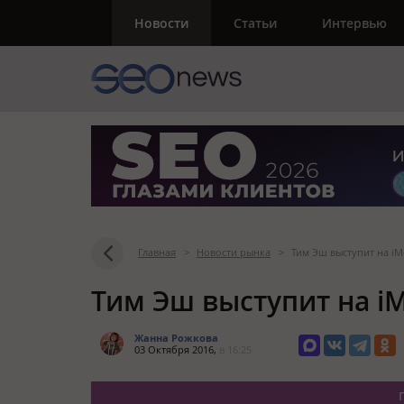
Новости
Статьи
Интервью
Главная
>
Новости рынка
>
Тим Эш выступит на iMe
Тим Эш выступит на iM
Жанна Рожкова
03 Октября 2016,
в 16:25