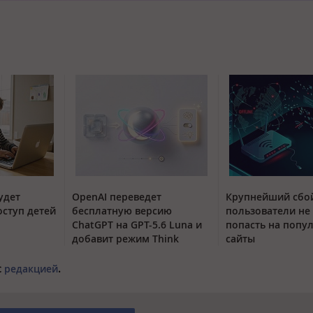
удет
OpenAI переведет
Крупнейший сбой
оступ детей
бесплатную версию
пользователи не
ChatGPT на GPT-5.6 Luna и
попасть на попу
добавит режим Think
сайты
с
редакцией
.