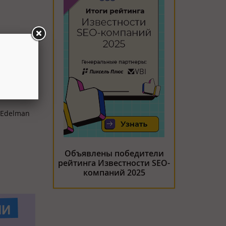
 Edelman
Объявлены победители
рейтинга Известности SEO-
компаний 2025