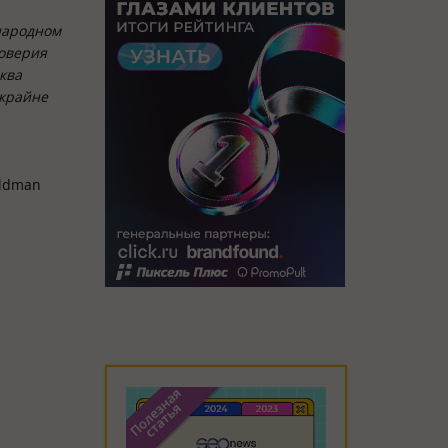
ународном
доверия
ква
 крайне
oldman