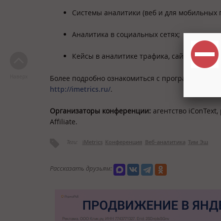
Системы аналитики (веб и для мобильных 
Аналитика в социальных сетях;
Кейсы в аналитике трафика, сайтов/прило
Наверх
Более подробно ознакомиться с программой и з
http://imetrics.ru/
.
Организаторы конференции:
агентство iConText
Affiliate.
Теги:
iMetrics
Конференция
Веб-аналитика
Тим Эш
Рассказать друзьям: