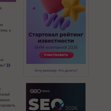
й
ли
зны, а
но
мы?
Хочу рекламу. Что делать?
а
ателей
казана
сировать