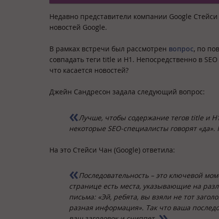
Недавно представители компании Google Стейс
новостей Google.
В рамках встречи был рассмотрен
вопрос
, по п
совпадать теги title и H1. Непосредственно в S
что касается новостей?
Джейн Сандресон задала следующий вопрос:
Лучше, чтобы содержание тегов title и H
некоторые SEO-специалисты говорят «да». 
На это Стейси Чан (Google) ответила:
Последовательность – это ключевой мом
странице есть места, указывающие на разли
письма: «Эй, ребята, вы взяли не тот заго
разная информация». Так что ваша послед
ваш заголовок и сниппет.