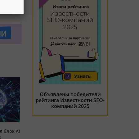
Объявлены победители
рейтинга Известности SEO-
компаний 2025
л блок AI
: