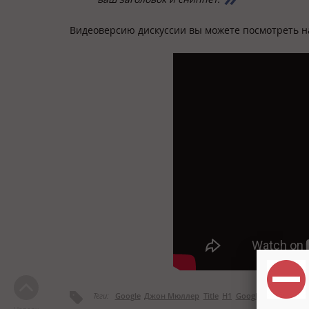
Видеоверсию дискуссии вы можете посмотреть на
Теги:
Google
Джон Мюллер
Title
H1
Google News