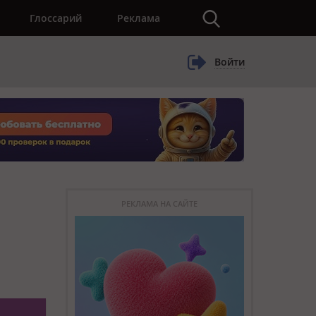
×
Глоссарий
Реклама
Войти
РЕКЛАМА НА САЙТЕ