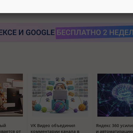
тый
VK Видео объединил
Яндекс 360 усили
вается от
комментарии канала в
и автоматизацию