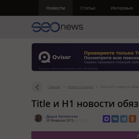
Новости
Статьи
Интервью
Главная
>
Новости рынка
>
Title и H1 новости об
Title и H1 новости об
Дарья Калинская
20 Февраля 2015,
в 12:35