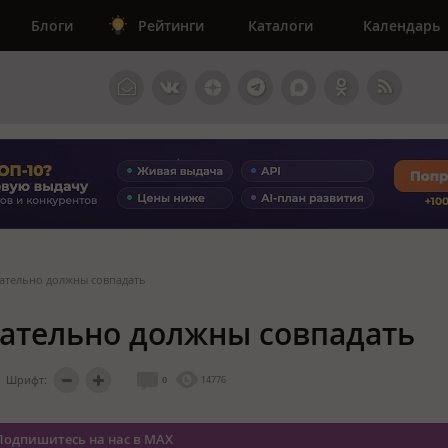
Блоги
Рейтинги
Каталоги
Календарь
язательно должны совпадать
язательно должны совпадать
Шрифт:
0
14776
Подпишитесь на нас в MAX