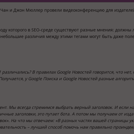
и Чан и Джон Мюллер провели видеоконференцию для издателе
оводу которого в SEO-среде существуют разные мнения: должны 
EO небольшие различия между этими тегами могут быть даже поле
1 различались? В правилах Google Новостей говорится, что нет, 
Получается, у Google Поиска и Google Новостей разные алгорит
ент. Мы всегда стремимся выбрать верный заголовок. И если н
чные заголовки, это путает бота. А потом мы получаем от изд
ловок». На что мы отвечаем: «В разных частях вашей страницы у
овательность – лучший способ помочь нам правильно проиндек