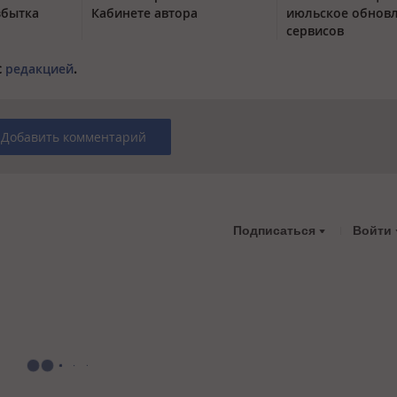
збытка
Кабинете автора
июльское обнов
сервисов
с
редакцией
.
Добавить комментарий
Подписаться
Войти