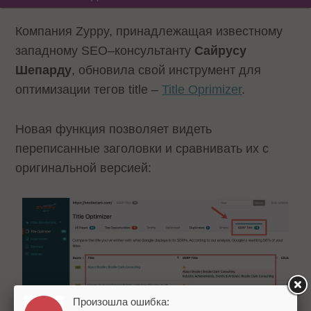
Компания Zyppy, принадлежащая известному
западному SEO–консультанту
Сайрусу
Шепарду
, обновила свой инструмент для
оптимизации тегов title –
Title Oprimizer
.
Новая функция позволяет видеть
переписанные заголовки и сравнивать их с
оригинальной версией:
Произошла ошибка: