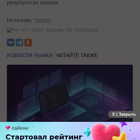
результатах поиска.
Источник:
Twitter
Теги:
Google
Заголовки
Title
Инструменты
НОВОСТИ РЫНКА:
ЧИТАЙТЕ ТАКЖЕ
X | Закрыть
MAX открывает API и запускает программу поддержки
разработчиков альтернативных клиентов