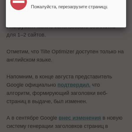
Пожалуйста, перезагрузите страницу.
Инструмент можно использовать бесплатно
для 1–2 сайтов.
Отметим, что Tilte Optimizer доступен только на
английском языке.
Напомним, в конце августа представитель
Google официально
подтвердил,
что
алгоритм, формирующий заголовки веб-
страниц в выдаче, был изменен.
А в сентябре Google
внес изменения
в новую
систему генерации заголовков страниц в