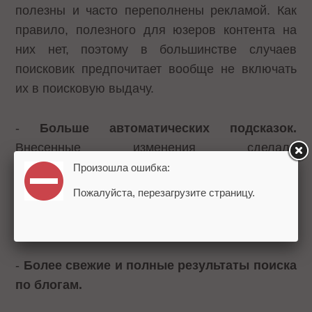
полезны и часто переполнены рекламой. Как
правило, полезного для юзеров контента на
них нет, поэтому в большинстве случаев
поисковик предпочитает вообще не включать
их в поисковую выдачу.
-
Больше автоматических подсказок.
Внесенные изменения сделали
автоматические подсказки более гибкими,
Произошла ошибка:
однако, не настолько, чтобы увести
Пожалуйста, перезагрузите страницу.
пользователя от его первоначальных
намерений.
-
Более свежие и полные результаты поиска
по блогам.