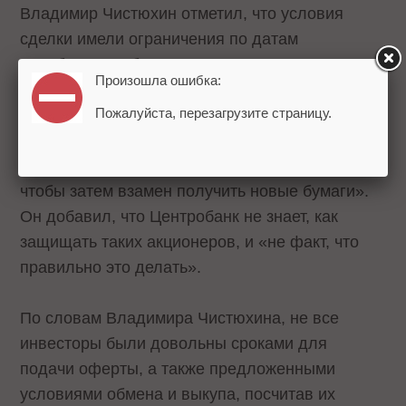
Владимир Чистюхин отметил, что условия
сделки имели ограничения по датам
приобретения бумаг, поэтому не все смогли
Произошла ошибка:
воспользоваться предложением по обмену
Пожалуйста, перезагрузите страницу.
акций. Но были недобросовестные инвесторы,
которые «приобретали бумаги иностранного
Yandex без получения решения правкомиссии,
чтобы затем взамен получить новые бумаги».
Он добавил, что Центробанк не знает, как
защищать таких акционеров, и «не факт, что
правильно это делать».
По словам Владимира Чистюхина, не все
инвесторы были довольны сроками для
подачи оферты, а также предложенными
условиями обмена и выкупа, посчитав их