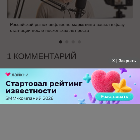
Российский рынок инфлюенс-маркетинга вошел в фазу
стагнации после нескольких лет роста
1 КОММЕНТАРИЙ
X | Закрыть
Игорь
больше года назад
Спасибо за информацию.
Интересно, а где поучиться с ним работать!?
-
0
+
Ответить