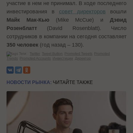
участие в нем не принимал. В ходе последнего
инвестирования в
совет директоров
вошли
Майк Мак-Кью
(Mike McCue) и
Дэвид
Розенблатт
(David Rosenblatt). Число
сотрудников в компании на сегодня составляет
350 человек
(год назад – 130).
Теги:
Twitter
Tweet Button
Promoted Tweets
Promoted
Trends
Promoted Accounts
Инвестиции
Директор
НОВОСТИ РЫНКА:
ЧИТАЙТЕ ТАКЖЕ