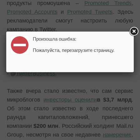
продукты промоушена –
Promoted Trends
,
Promoted Accounts
и
Promoted Tweets
. Здесь
рекламодатели смогут настроить любую
кампанию в Twitter.
Произошла ошибка:
Хэштег, который позволит отслеживать
Пожалуйста, перезагрузите страницу.
последнюю информацию о методах и
примерах использования сервиса для бизнеса,
- @
TwitterBusiness
.
Также вчера стало известно, что сам сервис
микроблогов
инвесторы оценили
в $3,7 млрд
.
Об этом стало известно в ходе последнего
раунда капиталовложений, принесшего
компании
$200 млн
. Российский холдинг Mail.ru
Group, несмотря на свое недавнее
намерение
,