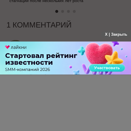
стагнации после нескольких лет роста
1 КОММЕНТАРИЙ
X | Закрыть
Skarui
больше года назад
Ну а смысл захламлять сайт этим плагином,
когда можно сделать простыми мета-тегами
OpenGraph
-
0
+
Ответить