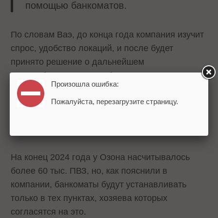
помощью банкоматов.
По словам Ваэ, до конца года компания изучит
спрос, удобство локаций, и после будет
принято решение о дальнейшем
масштабировании сети банкоматов. При этом в
Произошла ошибка:
Озон Банке сообщили, что помимо снятия
Пожалуйста, перезагрузите страницу.
наличных и пополнения счетов в будущем
функционал банкоматов будет дополняться
новыми разработками и продуктами банка.
На конец 2024 года у Озона насчитывалось
более 60 тыс. ПВЗ, но, как пояснили в
компании, банкоматы будут устанавливать
только в тех пунктах, хозяева которых
согласятся на это.