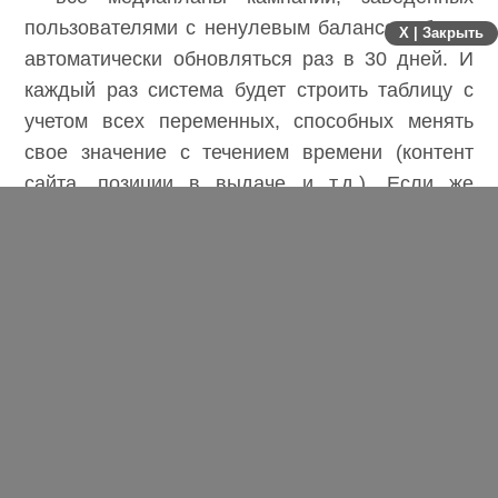
пользователями с ненулевым балансом, будут
X | Закрыть
автоматически обновляться раз в 30 дней. И
каждый раз система будет строить таблицу с
учетом всех переменных, способных менять
свое значение с течением времени (контент
сайта, позиции в выдаче и т.д.). Если же
медиаплан и вовсе не был раньше построен по
тем или иным причинам, Робот ВебЭффектор
предложит его – готовый – при первой
возможности.