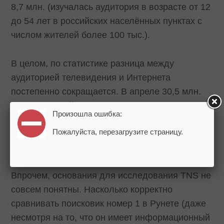
8,7 млн. (изучалась аудитория в возрасте от 12
до 54 лет в российских населённых пунктах с
числом жителей более 100 тыс.).
В целом, по статистике разница между
аудиторией телевидения и Интернета
постепенно сокращается. В апреле 30,5 млн.
пользователей страны выходили в Сеть.
Произошла ошибка:
Телевизор смотрели почти на миллион больше.
Пожалуйста, перезагрузите страницу.
По длительности смотрения в выигрыше также
остается телевидение.
Впрочем, основания для исследования TNS не
совсем понятны. Насколько корректно
сравнивать поисковик номер 1 в Рунете (даже
несмотря на то, что он имеет информационный