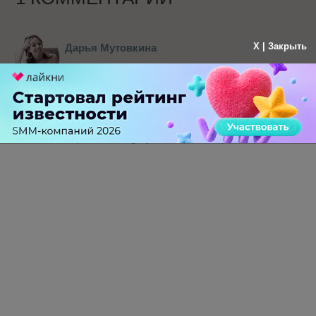
X | Закрыть
Дарья Мутовкина
больше года назад
А теперь опубликован рейтинг самых ценных
брендов в мире BrandZ Top 100. Google первый.
В топ вошли 2 русских бренда: Билайн и МТС.
Видимо, считали по-разному...
http://brandz.ogilvyeditions.com/top100/
-
0
+
Ответить