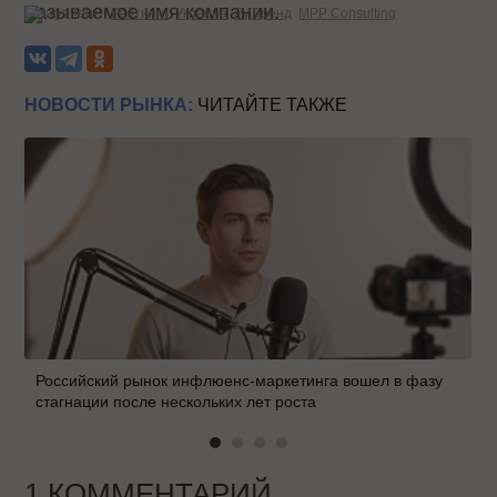
называемое имя компании.
Теги:
Рейтинги
Украина
Ру.Бренд
MPP Consulting
НОВОСТИ РЫНКА:
ЧИТАЙТЕ ТАКЖЕ
Российский рынок инфлюенс-маркетинга вошел в фазу
стагнации после нескольких лет роста
1 КОММЕНТАРИЙ