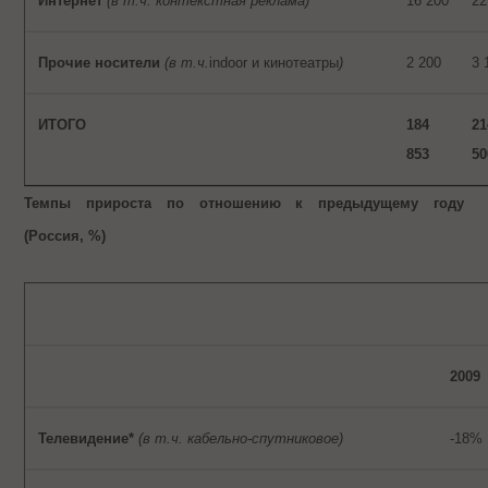
Интернет
(в т.ч. контекстная реклама)
16 200
22
Прочие носители
(в т.ч.
indoor и кинотеатры
)
2 200
3 
ИТОГО
184
21
853
50
Темпы прироста по отношению к предыдущему году
(Россия, %)
2009
Телевидение*
(в т.ч. кабельно-спутниковое)
-18%