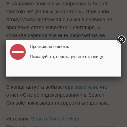
В «Анализе поисковых запросов» в Search
Console нет данных за сентябрь. Причиной
этому стала системная ошибка в сервисе. О
проблеме стало известно 1 сентября, и
команда сервиса все еще работает на ее
решением.
Произошла ошибка:
Пожалуйста, перезагрузите страницу.
В конце августа вебмастера
заметили
, что
отчет «Статус индексирования» в Search
Console показывает некорректные данные.
Источник:
Search Console Help