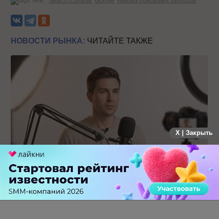
Теги:
Search Console
Google
Анализ поисковых запросов
НОВОСТИ РЫНКА:
ЧИТАЙТЕ ТАКЖЕ
X | Закрыть
Российский рынок инфлюенс-маркетинга вошел в фазу
стагнации после нескольких лет роста
0 КОММЕНТАРИЕВ