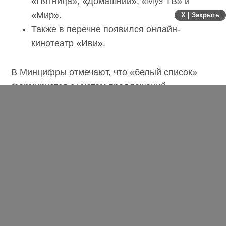
«Пятница», «Домашний», «Муз ТВ» и
«Мир».
X | Закрыть
Также в перечне появился онлайн-
кинотеатр «Иви».
В Минцифры отмечают, что «белый список»
формируется с учетом предложений
федеральных и региональных органов власти
и по согласованию со структурами,
отвечающими за обеспечение безопасности. В
него уже входят сайты Президента и
Правительства РФ, маркетплейсы Ozon и
Wildberries, сервисы заказа такси, а также ряд
онлайн-кинотеатров. Работа по расширению
перечня продолжается.