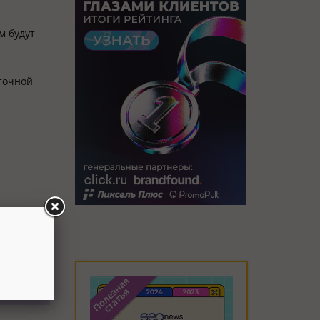
м будут
точной