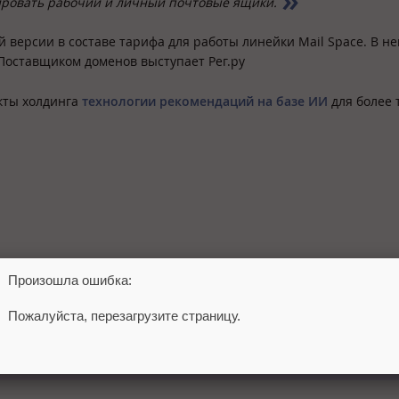
тировать рабочий и личный почтовые ящики.
версии в составе тарифа для работы линейки Mail Space. В не
оставщиком доменов выступает Рег.ру
кты холдинга
технологии рекомендаций на базе ИИ
для более 
Произошла ошибка:
Пожалуйста, перезагрузите страницу.