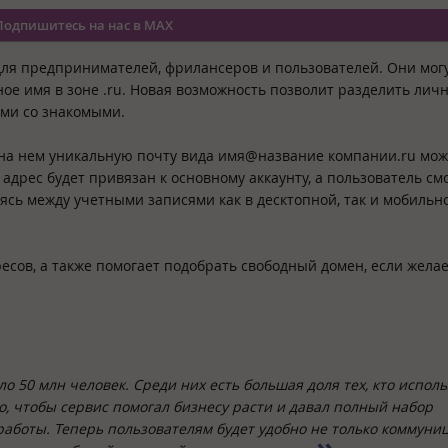
Подпишитесь на нас в MAX
для предпринимателей, фрилансеров и пользователей. Они мог
ое имя в зоне .ru. Новая возможность позволит разделить лич
ами со знакомыми.
 на нем уникальную почту вида имя@название компании.ru мож
адрес будет привязан к основному аккаунту, а пользователь см
ясь между учетными записями как в десктопной, так и мобильн
сов, а также помогает подобрать свободный домен, если жела
о 50 млн человек. Среди них есть большая доля тех, кто исполь
о, чтобы сервис помогал бизнесу расти и давал полный набор
работы. Теперь пользователям будет удобно не только коммуни