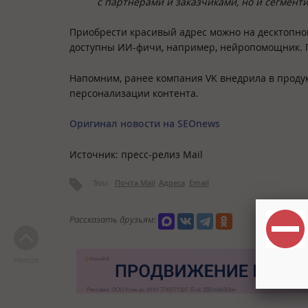
с партнерами и заказчиками, но и сегмен
Приобрести красивый адрес можно на десктопной 
доступны ИИ-фичи, например, нейропомощник. П
Напомним, ранее компания VK внедрила в проду
персонализации контента.
Оригинал новости на SEOnews
Источник: пресс-релиз Mail
Теги:
Почта Mail
Адреса
Email
Рассказать друзьям:
Наверх