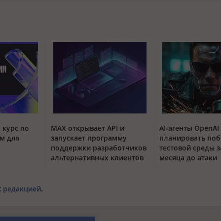
 курс по
MAX открывает API и
AI-агенты OpenAI
м для
запускает программу
планировать поб
поддержки разработчиков
тестовой среды з
альтернативных клиентов
месяца до атаки
с
редакцией
.