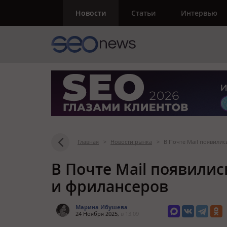
Новости
Статьи
Интервью
Главная
>
Новости рынка
>
В Почте Mail появилис
В Почте Mail появилис
и фрилансеров
Марина Ибушева
24 Ноября 2025,
в 13:09