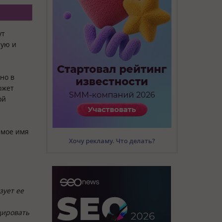
ут
ную и
но в
ожет
ой
емое имя
Хочу рекламу. Что делать?
зует ее
цировать