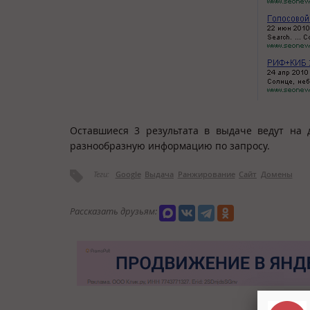
Оставшиеся 3 результата в выдаче ведут на 
разнообразную информацию по запросу.
Теги:
Google
Выдача
Ранжирование
Сайт
Домены
Рассказать друзьям: