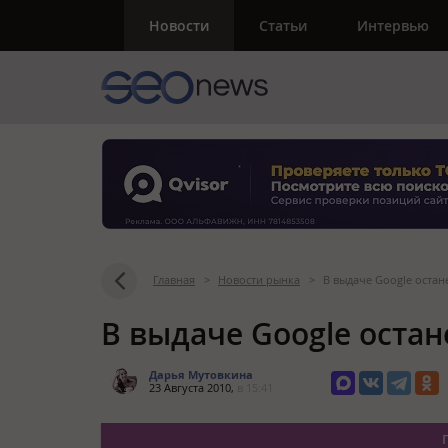
Новости
Статьи
Интервью
Главная
>
Новости рынка
>
В выдаче Google остане
В выдаче Google остан
Дарья Мутовкина
23 Августа 2010,
в 15:41