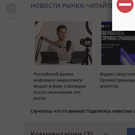
НОВОСТИ РЫНКА:
ЧИТАЙТЕ ТАКЖЕ
Наверх
Российский рынок
Яндекс запустил
инфлюенс-маркетинга
ПромоСтраница
вошел в фазу стагнации
агентств
после нескольких лет
роста
Случилось что-то важное? Поделитесь новостью 
Комментарии (2)