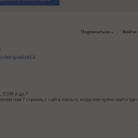
Подписаться
Войти
д
://bit.ly/aGv5C2
U, COM и др.?
ачем нам 7 страниц с сайта nokia.ru, когда нам нужно найти где 