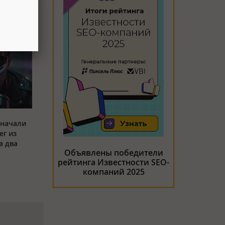
 начали
ег из
а два
Объявлены победители
рейтинга Известности SEO-
компаний 2025