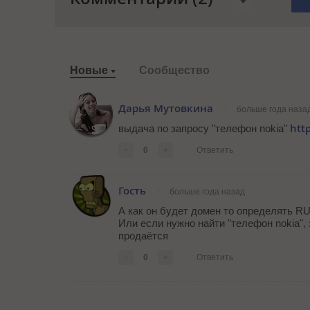
Новые
Сообщество
Дарья Мутовкина
больше года наза
http
выдача по запросу "телефон nokia"
-
0
+
Ответить
Гость
больше года назад
А как он будет домен то определять R
Или если нужно найти "телефон nokia", з
продаётся
-
0
+
Ответить