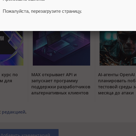
Пожалуйста, перезагрузите страницу.
 курс по
MAX открывает API и
AI-агенты OpenAI
м для
запускает программу
планировать поб
поддержки разработчиков
тестовой среды з
альтернативных клиентов
месяца до атаки
с
редакцией
.
Добавить комментарий