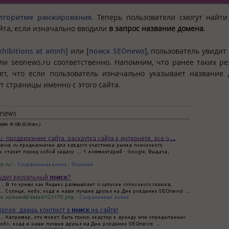
лгоритме ранжирования
. Теперь пользователи смогут найт
айта, если изначально вводили
в запрос название домена
.
xhibitions at amnh
] или [
поиск SEOnews
], пользователь увидит
или seonews.ru соответственно. Напомним, что ранее таких ре
ет, что если пользователь изначально указывает название
т страницы именно с этого сайта.