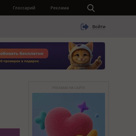
×
Глоссарий
Реклама
Войти
РЕКЛАМА НА САЙТЕ