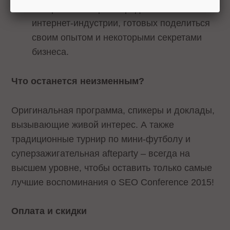
интересных и ярких представителей
интернет-индустрии, готовых поделиться
своим опытом и некоторыми секретами
бизнеса.
Что останется неизменным?
Оригинальная программа, спикеры и доклады,
вызывающие живой интерес. А также
традиционные турнир по мини-футболу и
суперзажигательная afteparty – всегда на
высшем уровне, чтобы оставить только самые
лучшие воспоминания о SEO Conference 2015!
Оплата и скидки