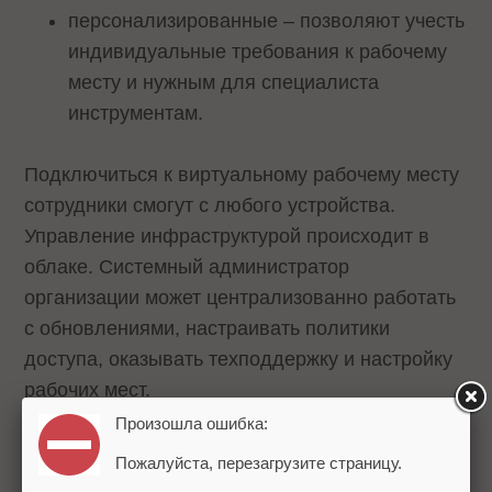
персонализированные – позволяют учесть
индивидуальные требования к рабочему
месту и нужным для специалиста
инструментам.
Подключиться к виртуальному рабочему месту
сотрудники смогут с любого устройства.
Управление инфраструктурой происходит в
облаке. Системный администратор
организации может централизованно работать
с обновлениями, настраивать политики
доступа, оказывать техподдержку и настройку
рабочих мест.
Произошла ошибка:
Cloud Desktop имеет шифрование и
Пожалуйста, перезагрузите страницу.
защищенный шлюз для подключения внешних