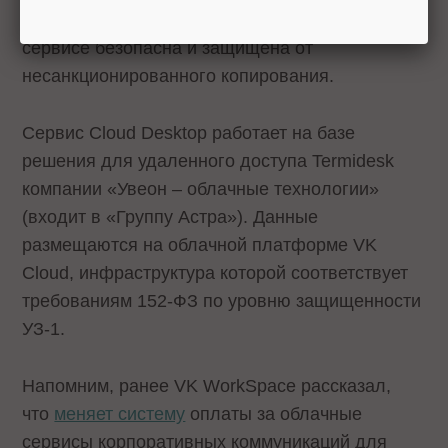
пользователей, благодаря чему работа в
сервисе безопасна и защищена от
несанкционированного копирования.
Сервис Cloud Desktop работает на базе
решения для удаленного доступа Termidesk
компании «Увеон – облачные технологии»
(входит в «Группу Астра»). Данные
размещаются на облачной платформе VK
Cloud, инфраструктура которой соответствует
требованиям 152-ФЗ по уровню защищенности
УЗ-1.
Напомним, ранее VK WorkSpace рассказал,
что
меняет систему
оплаты за облачные
сервисы корпоративных коммуникаций для