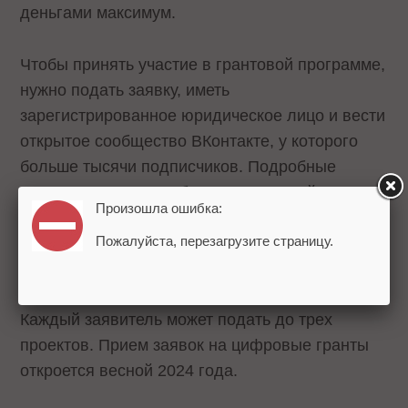
деньгами максимум.
Чтобы принять участие в грантовой программе,
нужно подать заявку, иметь
зарегистрированное юридическое лицо и вести
открытое сообщество ВКонтакте, у которого
больше тысячи подписчиков. Подробные
правила участия опубликованы на сайте
VK
Произошла ошибка:
Гранты
.
Пожалуйста, перезагрузите страницу.
Прием заявок на денежные гранты стартует 15
января и продлится до 22 февраля 2024 года.
Каждый заявитель может подать до трех
проектов. Прием заявок на цифровые гранты
откроется весной 2024 года.