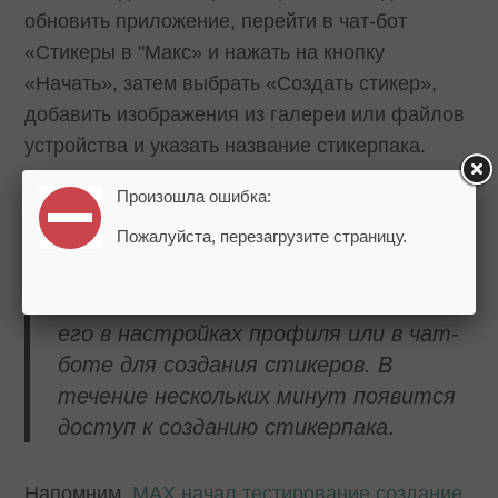
обновить приложение, перейти в чат-бот
«Стикеры в "Макс» и нажать на кнопку
«Начать», затем выбрать «Создать стикер»,
добавить изображения из галереи или файлов
устройства и указать название стикерпака.
Произошла ошибка:
В пресс-службе добавляют:
Пожалуйста, перезагрузите страницу.
Пользователи, у которых нет
«Цифрового ID», смогут подключить
его в настройках профиля или в чат-
боте для создания стикеров. В
течение нескольких минут появится
доступ к созданию стикерпака
.
Напомним,
MAX начал тестирование создание