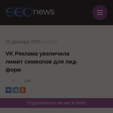
≡
25 Декабря 2025
в 09:55
VK Реклама увеличила
лимит символов для лид-
форм
0
1830
Подпишитесь на нас в MAX