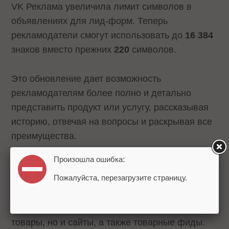
VK Реклама увеличила лимит символов в
объявлениях для лид-форм. Теперь
рекламодатели смогут использовать до
16 384
знаков вместо прежних
220
символов.
Это обновление дает возможность
рекламодателям более полно и детально
представить продукт или услугу, рассказывая
историю, отвечая на вопросы и раскрывая все
преимущества.
Произошла ошибка:
Напомним, ранее
VK Реклама также
Пожалуйста, перезагрузите страницу.
расширила возможности для смарт-кампаний
,
добавив новые объекты продвижения. Теперь
рекламодатели могут продвигать не только
товары, но и сайты, а также товарные фиды.