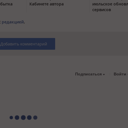
збытка
Кабинете автора
июльское обнов
сервисов
с
редакцией
.
Добавить комментарий
Подписаться
Войти