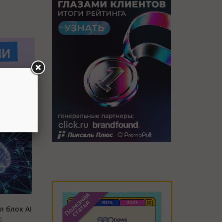
л блок AI
: