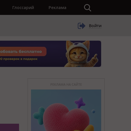
×
Глоссарий
Реклама
Войти
РЕКЛАМА НА САЙТЕ