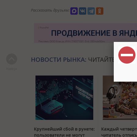
Рассказать друзьям:
НОВОСТИ РЫНКА:
ЧИТАЙТЕ ТАКЖЕ
Наверх
Крупнейший сбой в рунете:
Каждый четвер
пользователи не могут
читатель отписы