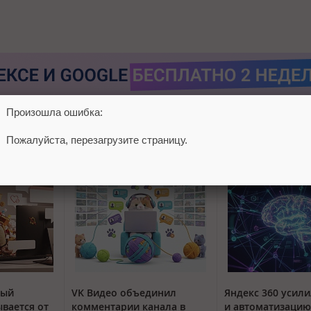
Произошла ошибка:
Пожалуйста, перезагрузите страницу.
тый
VK Видео объединил
Яндекс 360 усили
вается от
комментарии канала в
и автоматизацию