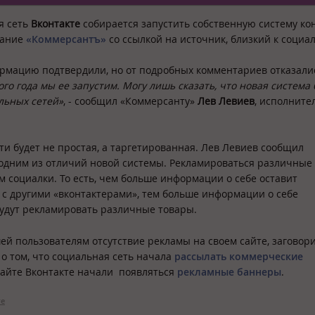
я сеть
Вконтакте
собирается запустить собственную систему ко
дание
«Коммерсантъ»
со ссылкой на источник, близкий к социал
ормацию подтвердили, но от подробных комментариев отказали
го года мы ее запустим. Могу лишь сказать, что новая система 
льных сетей»
, - сообщил «Коммерсанту»
Лев Левиев
, исполнит
ти будет не простая, а таргетированная. Лев Левиев сообщил
 одним из отличий новой системы. Рекламироваться различные
 социалки. То есть, чем больше информации о себе оставит
я с другими «вконтактерами», тем больше информации о себе
 будут рекламировать различные товары.
ей пользователям отсутствие рекламы на своем сайте, заговор
 о том, что социальная сеть начала
рассылать коммерческие
айте Вконтакте начали появляться
рекламные баннеры
.
те