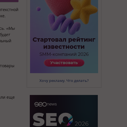
нтекстной
ке.
сь.
«
Мы
будет
ельный
 товары
Хочу рекламу. Что делать?
или еще