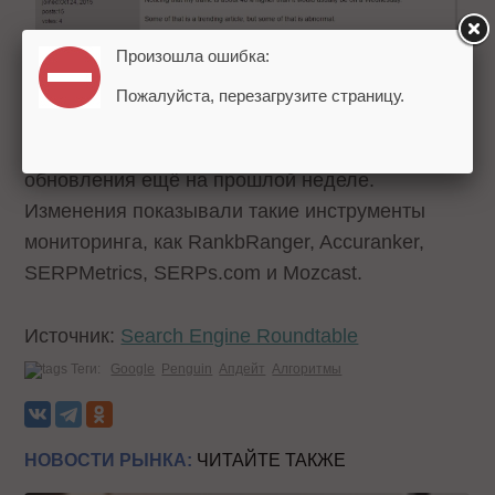
Произошла ошибка:
Пожалуйста, перезагрузите страницу.
Некоторые пользователи
заметили
признаки
обновления ещё на прошлой неделе.
Изменения показывали такие инструменты
мониторинга, как RankbRanger, Accuranker,
SERPMetrics, SERPs.com и Mozcast.
Источник:
Search Engine Roundtable
Теги:
Google
Penguin
Апдейт
Алгоритмы
НОВОСТИ РЫНКА:
ЧИТАЙТЕ ТАКЖЕ