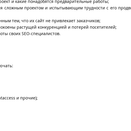
проект и какие понадобятся предварительные работы;
ся сложным проектом и испытывающим трудности с его прод
нным тем, что их сайт не привлекает заказчиков;
покоены растущей конкуренцией и потерей посетителей;
оты своих SEO-специалистов.
ючать:
htaccess и прочие);