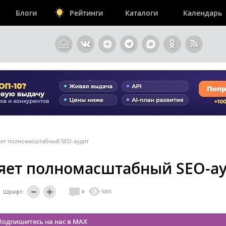
Блоги
Рейтинги
Каталоги
Календарь
ляет полномасштабный SEO-аудит
ляет полномасштабный SEO-а
Шрифт:
0
5065
Подпишитесь на нас в MAX