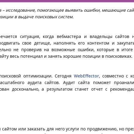
а – исследование, помогающее выявить ошибки, мешающие сай
зиции в выдаче поисковых систем.
речается ситуация, когда вебмастера и владельцы сайтов 
родвигать свое детище, наполнять его контентом и закупат
ельно не проверив на возможные ошибки, которые в итоге
айту весь потенциал и занять хорошие позиции в поисковиках.
поисковой оптимизации. Сегодня
WebEffector
, совместно с 
масштабного аудита сайтов. Аудит сайта поможет проанали
ован досконально, а результатом станет отчет с рекоменд
м сайтом или заказать для него услуги по продвижению, но пре