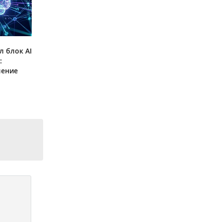
л блок AI
:
ление