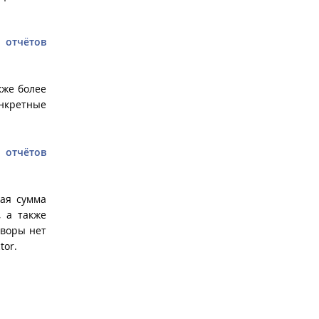
 отчётов
кже более
онкретные
 отчётов
ая сумма
, а также
оворы нет
tor.