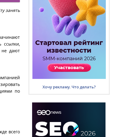
ту занять
начинают
ь ссылки,
 не дают
компанией
зировать
Хочу рекламу. Что делать?
ациями по
жде всего