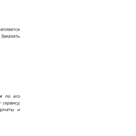
епляется
 Заказать
и
по его
 сервису,
дочёты и