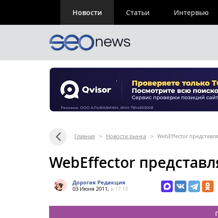
Новости
Статьи
Интервью
Главная
>
Новости рынка
>
WebEffector представ
WebEffector представ
Дорогая Редакция
03 Июня 2011,
в 17:18