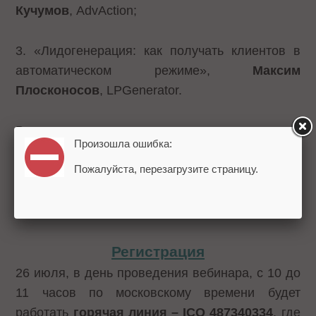
Кучумов
, AdvAction;
3. «Лидогенерация: как получать клиентов в
автоматическом режиме»,
Максим
Плосконосов
, LPGenerator.
В конце каждого доклада участники смогут
Произошла ошибка:
задать вопросы докладчикам.
Пожалуйста, перезагрузите страницу.
Чтобы попасть на онлайн-семинар,
зарегистрируйтесь по ссылке.
Регистрация
26 июля, в день проведения вебинара, с 10 до
11 часов по московскому времени будет
работать
горячая линия – ICQ 487340334
, где