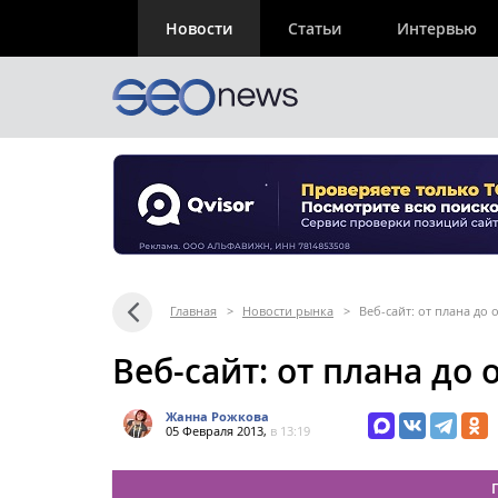
Новости
Статьи
Интервью
Главная
>
Новости рынка
>
Веб-сайт: от плана до
Веб-сайт: от плана до
Жанна Рожкова
05 Февраля 2013,
в 13:19