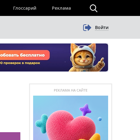
×
Глоссарий
Реклама
Войти
РЕКЛАМА НА САЙТЕ