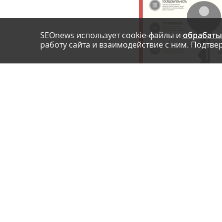
SEOnews использует cookie-файлы и
обрабаты
работу сайта и взаимодействие с ним. Подтвер