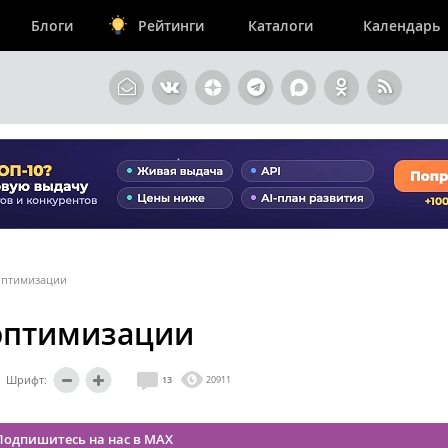
Блоги
Рейтинги
Каталоги
Календарь
 оптимизации
 оптимизации
Шрифт:
13
20911
Подпишитесь на нас в MAX