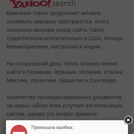
Компания Yahoo продолжает активно
осваивать мировые пространства. Всего
несколько месяцев назад сайты Yahoo
существовали исключительно в США, Канаде,
Великобритании, Австралии и Индии.
На сегодняшний день Yahoo Answers можно
найти в Германии, Франции, Испании, Италии,
Мексике, Аргентине, Бразилии и Сингапуре.
Количество проиндексированных документов
на новых сайтах пока уступает англоязычным
сайтам, однако это вопрос времени.
Произошла ошибка:
Напомним, что на вопросы пользователей