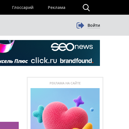
×
Глоссарий
Реклама
Войти
РЕКЛАМА НА САЙТЕ