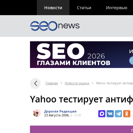
Новости
Статьи
Интервью
Главная
>
Новости рынка
>
Yahoo тестирует анти
Yahoo тестирует анти
Дорогая Редакция
23 Августа 2006,
в 12:00