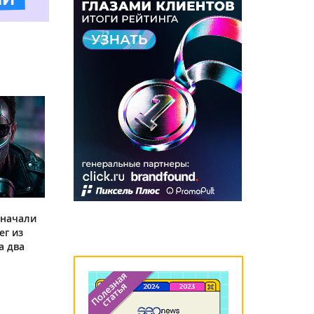
 начали
ег из
а два