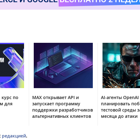
 курс по
MAX открывает API и
AI-агенты OpenAI
м для
запускает программу
планировать поб
поддержки разработчиков
тестовой среды з
альтернативных клиентов
месяца до атаки
с
редакцией
.