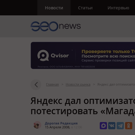
Новости
Статьи
Интервью
Главная
>
Новости рынка
>
Яндекс дал оптимизат
Яндекс дал оптимизат
потестировать «Магад
Дорогая Редакция
15 Апреля 2008,
в 12:06