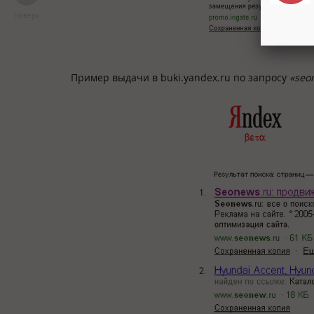
Наверх
Пример выдачи в buki.yandex.ru по запросу
«seo