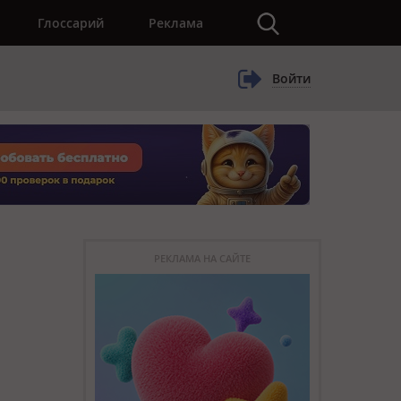
×
Глоссарий
Реклама
Войти
РЕКЛАМА НА САЙТЕ