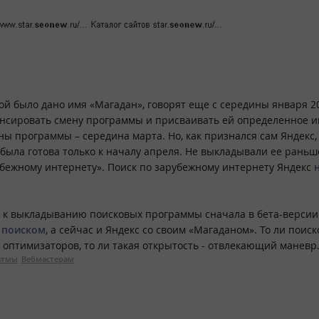
ой было дано имя «Магадан», говорят еще с середины января 20
нсировать смену программы и присваивать ей определенное им
ы программы – середина марта. Но, как признался сам Яндекс,
ыла готова только к началу апреля. Не выкладывали ее раньш
рубежному интернету». Поиск по зарубежному интернету Яндекс
 к выкладыванию поисковых программы сначала в бета-версии.
 поиском
, а сейчас и Яндекс со своим «Магаданом». То ли поис
оптимизаторов, то ли такая открытость - отвлекающий маневр
итмы
Вебмастерам