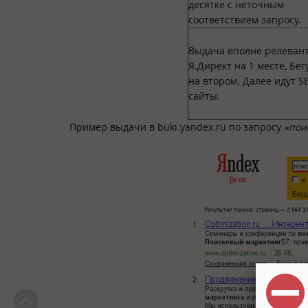
десятке с неточным
соответствием запросу.
Выдача вполне релевант
Я.Директ на 1 месте, Бег
на втором. Далее идут S
сайты.
Пример выдачи в buki.yandex.ru по запросу
«пои