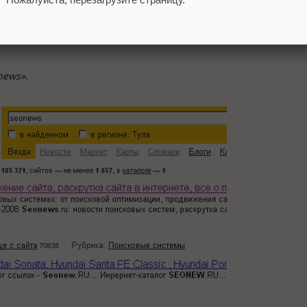
news»
.