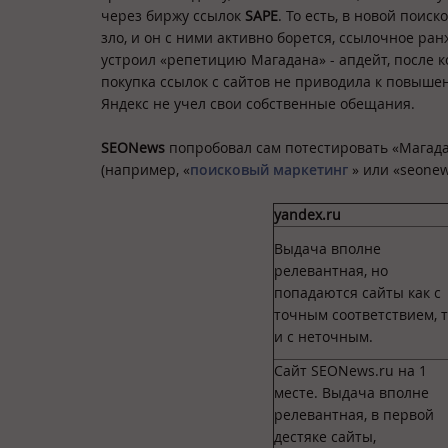
через биржу ссылок
SAPE
. То есть, в новой поис
зло, и он с ними активно борется, ссылочное ра
устроил «репетицию Магадана» - апдейт, после к
покупка ссылок с сайтов не приводила к повыше
Яндекс не учел свои собственные обещания.
SEONews
попробовал сам потестировать «Магадан
(например, «
поисковый маркетинг
» или «seonew
yandex.ru
Выдача вполне
релевантная, но
попадаются сайты как с
точным соответствием, т
и с неточным.
Сайт SEONews.ru на 1
месте. Выдача вполне
релевантная, в первой
дестяке сайты,