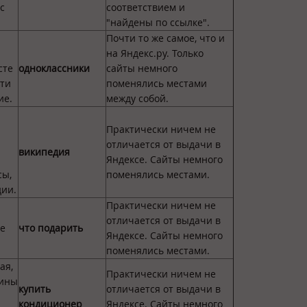
с
соответствием и
"найдены по ссылке".
Почти то же самое, что и
на Яндекс.ру. Только
сте
одноклассники
сайты немного
чти
поменялись местами
ие.
между собой.
Практически ничем не
отличается от выдачи в
википедия
Яндексе. Сайты немного
сы,
поменялись местами.
дии.
Практически ничем не
отличается от выдачи в
де
что подарить
Яндексе. Сайты немного
поменялись местами.
ая,
Практически ничем не
вины
купить
отличается от выдачи в
кондиционер
Яндексе. Сайты немного