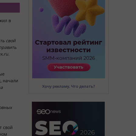
ожил
в
ть свой
править
x.ru.
ые
, начали
Хочу рекламу. Что делать?
ра
ловных
т свой
вном