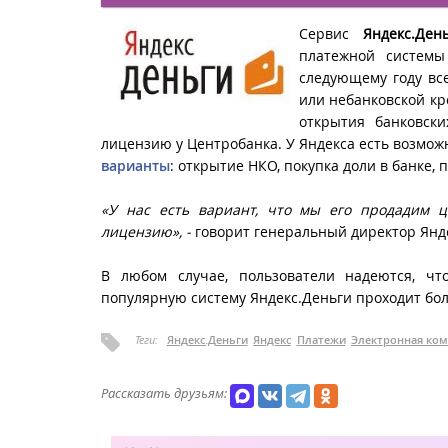
Сервис
Яндекс.Ден
платежной системы
следующему году вс
или небанковской кр
открытия банковск
лицензию у Центробанка. У Яндекса есть возмо
варианты
: открытие НКО, покупка доли в банке,
«У нас есть вариант, что мы его продадим ц
лицензию», -
говорит
генеральный директор Янд
В любом случае, пользователи надеются, чт
популярную систему Яндекс.Деньги проходит бол
Теги:
Яндекс.Деньги
Яндекс
Платежи
Электронная ко
Рассказать друзьям: