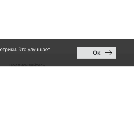
етрики. Это улучшает
Ок
Подписывайтесь
ВКонтакте
Telegram
Дзен
MAX
Тwitter
RSS
Рассылка
Разработка сайта:
Renaissance Art