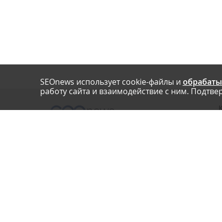
SEOnews использует cookie-файлы и
обрабаты
работу сайта и взаимодействие с ним. Подтвер
О
Нашли опечатку? Ctrl+Enter
П
У
© SEOnews.ru Все права защищены. 2026
К
Email редакции: info@seonews.ru
К
О
Телефон редакции:
+7 (909) 261-97-71
This site is protected by reCAPTCHA and the Google
Privacy Policy
and
Terms of Service
apply.