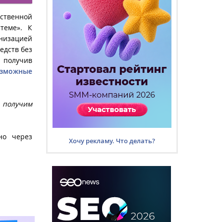
ственной
теме». К
анизацией
едств без
 получив
озможные
ы получим
но через
Хочу рекламу. Что делать?