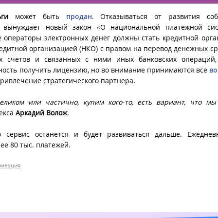
ьги
может быть
продан
. Отказываться от развития соб
 вынуждает новый закон «О национальной платежной сис
е операторы электронных денег должны стать кредитной орг
едитной организацией (НКО) с правом на перевод денежных ср
их счетов и связанных с ними иных банковских операций,
жность получить лицензию, но во внимание принимаются все
в
 привлечение стратегического партнера.
еликом или частично, купим кого-то, есть вариант, что м
екса
Аркадий Волож
.
о сервис останется и будет развиваться дальше. Ежеднев
ее 80 тыс. платежей.
ммерция