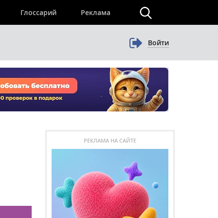
×
Глоссарий
Реклама
Войти
РЕКЛАМА НА САЙТЕ