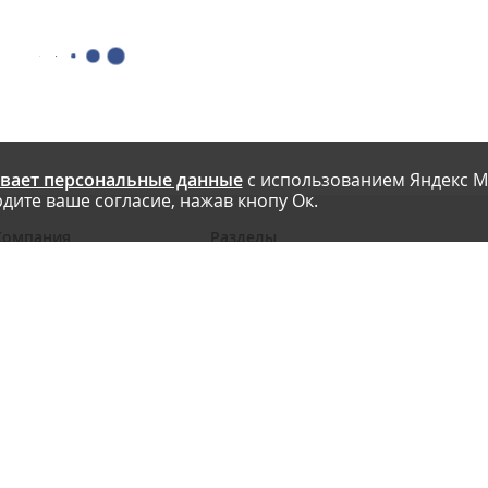
вает персональные данные
с использованием Яндекс М
дите ваше согласие, нажав кнопу Ок.
Компания
Разделы
 проекте
Новости
риглашаем авторов
Статьи
словия публикации
Интервью
онтакты
Блоги компаний
Правила
Рейтинги SEO-компаний
арта сайта
Календарь событий
бработка ПД
Каталог компаний
Каталог сервисов
Библиотека
Энциклопедия интернет-маркетинга