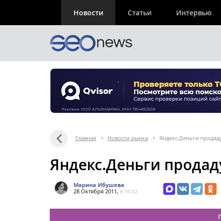
Новости
Статьи
Интервью
Главная
>
Новости рынка
>
Яндекс.Деньги продад
Яндекс.Деньги продад
Марина Ибушева
28 Октября 2011,
в 16:02