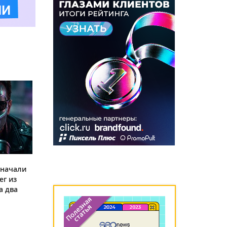
 начали
ег из
а два