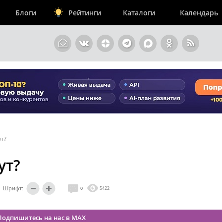
Блоги
Рейтинги
Каталоги
Календарь
ут?
ут?
Шрифт:
0
5422
Подпишитесь на нас в MAX