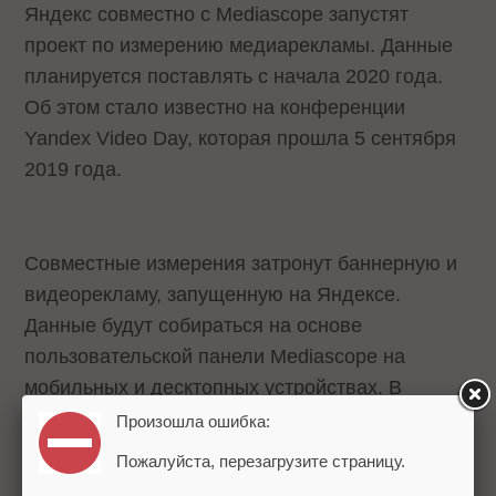
Яндекс совместно с Mediascope запустят
проект по измерению медиарекламы. Данные
планируется поставлять с начала 2020 года.
Об этом стало известно на конференции
Yandex Video Day, которая прошла 5 сентября
2019 года.
Совместные измерения затронут баннерную и
видеорекламу, запущенную на Яндексе.
Данные будут собираться на основе
пользовательской панели Mediascope на
мобильных и десктопных устройствах. В
исследовании примут участие пользователи
Произошла ошибка:
старше 12 лет, проживающие в городах с
Пожалуйста, перезагрузите страницу.
населением свыше 100 тысяч человек.