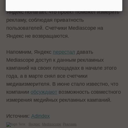
Яндекс полагает, что проект поможет измерить
рекламу, соблюдая приватность
пользователей. Счетчики Mediascope на
Яндекс не возвращаются.
Напомним, Яндекс
перестал
давать
Mediascope доступ к данным рекламных
кампаний на своих площадках в начале этого
года, а в марте снял все счетчики
медиаизмерителя. В июне стало известно, что
компании
обсуждают
возможность совместного
измерения медийных рекламных кампаний.
Источник:
Adindex
Теги:
Яндекс
Mediascope
Реклама